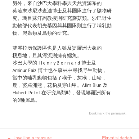
另外，來自沙巴大學科學與天然資源系的
莫哈末沙尼沙查迪博士及其團隊進行了礦物研
究。瑪目蘇汀副教授則研究蘑菇類。沙巴野生
動物部代表胡先慕因與其團隊則進行了哺乳動
物、爬蟲類及鳥類的研究。
雙溪拉勿保護區也是人猿及婆羅洲大象的
棲息地，且其河流則擁有鱷魚。
沙巴大學的 H e n r y B e r n a r d 博士及
Aminur Faiz 博士也在森林中尋找野生動物，
當中的哺乳動物包括了猴子﹑灰猴﹑山豬﹑
鹿﹑婆羅洲熊﹑花豹及穿山甲。Alim Biun 及
Hubert Petol 在研究鳥類時，發現婆羅洲所有
的8種犀鳥。
Bookmark the
permalink
.
Post
←
Unveiling a treasure
Ekpedisi dedah