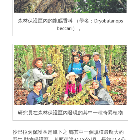
森林保護區內的龍腦香科 （學名：Dryobalanops
beccarii） 。
研究員在森林保護區內發現的其中一種奇異植物
沙巴拉勿保護區是風下之 鄉其中一個規模最龐大的
野生 動物保護區，其面積達3118公 頃、長約23.4公