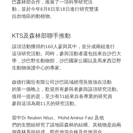
巴森林部合作，推展了一項科學研究活
動，並於今年8月8日至18日進行研究雙溪
拉勿地區的動植物。
KTS及森林部聯手推動
該項活動獲得約160人蔘與其中，並分成兩組進行
這項研究活動。同時，參與活動者還包括來自沙巴大
學﹑沙巴野生動物部﹑沙巴國家公園以及馬來西亞野
生動物保護中心的專家。
啟德行園坵有限公司沙巴區域經理吳致強在活動
的第一個晚上，歡迎所有參與者參與該項研究活動。
值得一提的是，至少有31組來自各專業的研究員
參與這項為期11天的研究活動。
當中Dr Reuben Nilus、Mohd Aminur Faiz 及他
們的生態組研究了該地區森林的結構。其植物是由兩
個森林系統組成，即低地混合林及低地混合