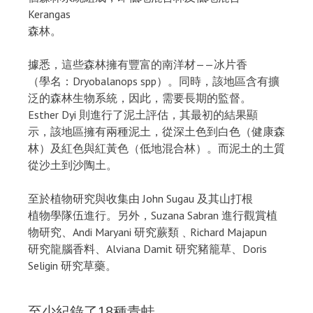
Kerangas
森林。
據悉，這些森林擁有豐富的南洋材——冰片香
（學名：Dryobalanops spp）。同時，該地區含有擴
泛的森林生物系統，因此，需要長期的監督。
Esther Dyi 則進行了泥土評估，其最初的結果顯
示，該地區擁有兩種泥土，從深土色到白色（健康森
林）及紅色與紅黃色（低地混合林）。而泥土的土質
從沙土到沙陶土。
至於植物研究與收集由 John Sugau 及其山打根
植物學隊伍進行。另外，Suzana Sabran 進行觀賞植
物研究、Andi Maryani 研究蕨類﹑Richard Majapun
研究龍腦香料、Alviana Damit 研究豬籠草、Doris
Seligin 研究草藥。
至少紀錄了18種青蛙