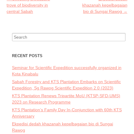
navigation
trove of biodiversity in
khazanah kepelbagaian
central Sabah
bio di Sungai Rawog
→
Search
for:
RECENT POSTS
Seminar for Scientific Expedition successfully organized in
Kota Kinabalu
Sabah Forestry and KTS Plantation Embarks on Scientific
Expedition, Sg Rawog Scientific Expedition 2.0 (2023)
KTS Plantation Renews Tripartite MoU (KTSP-SFD-UMS)
2023 on Research Programme
KTS Plantation’s Family Day In-Conjunction with 60th KTS
Anniversary
Ekpedisi dedah khazanah kepelbagaian bio di Sungai
Rawog