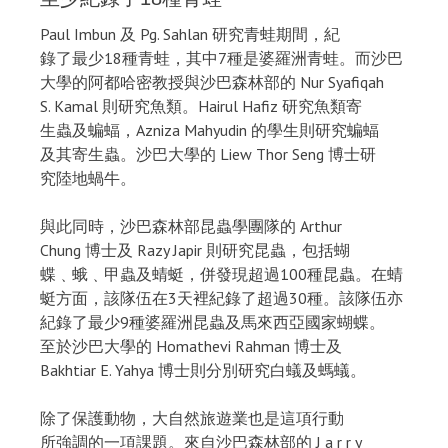
Paul Imbun 及 Pg. Sahlan 研究青蛙期間，紀
錄了最少18種青蛙，其中7種是婆羅洲青蛙。而沙巴
大學的阿都哈密教授與沙巴森林部的 Nur Syafiqah
S. Kamal 則研究魚類。Hairul Hafiz 研究魚類寄
生蟲及蝙蝠，Azniza Mahyudin 的學生則研究蝙蝠
及其寄生蟲。沙巴大學的 Liew Thor Seng 博士研
究陸地蝸牛。
與此同時，沙巴森林部昆蟲學團隊的 Arthur
Chung 博士及 Razy Japir 則研究昆蟲，包括蝴
蝶﹑蛾﹑甲蟲及蜻蜓，併發現超過100種昆蟲。在蜻
蜓方面，該隊伍在3天裡紀錄了超過30種。該隊伍亦
紀錄了最少9種婆羅洲昆蟲及馬來西亞國家蝴蝶。
至於沙巴大學的 Homathevi Rahman 博士及
Bakhtiar E. Yahya 博士則分別研究白蟻及螞蟻。
除了保護動物，大自然旅遊業也是這項行動
所強調的一項課題。來自沙巴森林部的 J a r r y