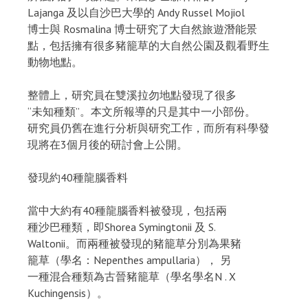
Lajanga 及以自沙巴大學的 Andy Russel Mojiol
博士與 Rosmalina 博士研究了大自然旅遊潛能景
點，包括擁有很多豬籠草的大自然公園及觀看野生
動物地點。
整體上，研究員在雙溪拉勿地點發現了很多
“未知種類”。本文所報導的只是其中一小部份。
研究員仍舊在進行分析與研究工作，而所有科學發
現將在3個月後的研討會上公開。
發現約40種龍腦香料
當中大約有40種龍腦香料被發現，包括兩
種沙巴種類，即Shorea Symingtonii 及 S.
Waltonii。而兩種被發現的豬籠草分別為果豬
籠草（學名：Nepenthes ampullaria）， 另
一種混合種類為古晉豬籠草（學名學名N . X
Kuchingensis）。